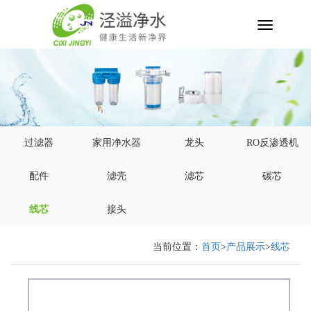
切
换
导
航
过滤器
家用净水器
龙头
RO反渗透机
配件
滤壳
滤芯
碳芯
线芯
接头
当前位置：
首页
>
产品展示
>
线芯